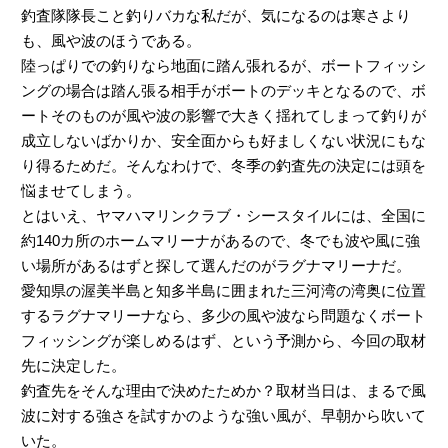
釣査隊隊長こと釣りバカな私だが、気になるのは寒さより
も、風や波のほうである。
陸っぱりでの釣りなら地面に踏ん張れるが、ボートフィッシ
ングの場合は踏ん張る相手がボートのデッキとなるので、ボ
ートそのものが風や波の影響で大きく揺れてしまって釣りが
成立しないばかりか、安全面からも好ましくない状況にもな
り得るためだ。そんなわけで、冬季の釣査先の決定には頭を
悩ませてしまう。
とはいえ、ヤマハマリンクラブ・シースタイルには、全国に
約140カ所のホームマリーナがあるので、冬でも波や風に強
い場所があるはずと探して選んだのがラグナマリーナだ。
愛知県の渥美半島と知多半島に囲まれた三河湾の湾奥に位置
するラグナマリーナなら、多少の風や波なら問題なくボート
フィッシングが楽しめるはず、という予測から、今回の取材
先に決定した。
釣査先をそんな理由で決めたためか？取材当日は、まるで風
波に対する強さを試すかのような強い風が、早朝から吹いて
いた。