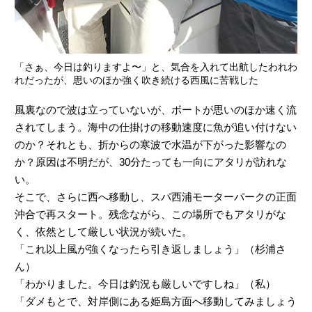
「さぁ、今日は釣りますよ〜」と、気合を入れて出航したわれわ
れだったが、思いのほか強く吹き続ける西風に苦戦した
風裏なので波は立っていないが、ボートが思いのほか速く流
されてしまう。海中の仕掛けの移動速度に魚が追い付けない
のか？それとも、折からの寒波で水温が下がった影響なの
か？原因は不明だが、30分たっても一向にアタリが訪れな
い。
そこで、さらに西へ移動し、スパ西浦モーターパークの正面
沖合で再スタート。残念ながら、この場所でもアタリがな
く、依然として厳しい状況が続いた。
「これ以上風が強くなったら引き返しましょう」（杉浦さ
ん）
「わかりました。今日は釣況も厳しいですしね」（私）
「ダメもとで、対岸側にある姫島方面へ移動してみましょう