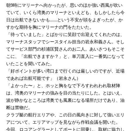
朝9時にマリーナへ向かったが、思いのほか強い西風が吹い
ていて、いくら湾奥のマリーナといえども、もしかしたら今
日は出航できないかも......という不安が頭をよぎったが、か
すかな期待を胸にマリーナの門をたたいた。
「待っていました」とばかりに笑顔で出迎えてくれたのは、
マリーナスタッフでシースタイル担当の岩永和義さん。そし
てサービス部門の杉浦匡賢さんのお二人。あいさつもそこそ
こに、「出航できますか？」と、単刀直入に一番気になって
いたことを聞いてみた。
「好ポイントが多い湾口まで行くのは厳しいのですが、近場
であれば出航可能です」（岩永さん）
「よかった〜」と、ホッと胸をなで下ろすわれわれ取材陣
は、湾奥のマリーナの強みを目の当たりにした。とはいえ、
波が静かなところは湾奥でも風裏になる場所だけであり、油
断は禁物だ。
クラブ艇の航行エリアや、この日の風向きに対して強いエリ
アについて、エリアマップを見ながら作戦会議を開いた。
今回、ロコアングラーとしてボートに同乗し、取材に協力し