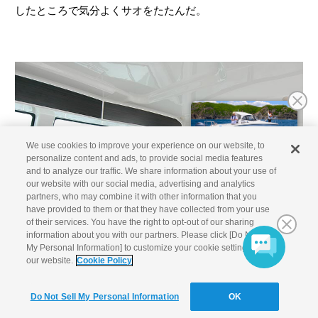
したところで気分よくサオをたたんだ。
We use cookies to improve your experience on our website, to
personalize content and ads, to provide social media features
and to analyze our traffic. We share information about your use of
our website with our social media, advertising and analytics
partners, who may combine it with other information that you
have provided to them or that they have collected from your use
of their services. You have the right to opt-out of our sharing
information about you with our partners. Please click [Do Not Sell
My Personal Information] to customize your cookie settings on
our website.
Cookie Policy
私が根魚をねらっている最中、杉浦さんがラインが立つように操
Do Not Sell My Personal Information
OK
船していてくれた