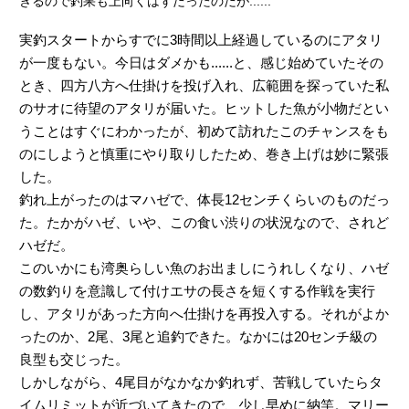
きるので釣果も上向くはずだったのだが......
実釣スタートからすでに3時間以上経過しているのにアタリ
が一度もない。今日はダメかも......と、感じ始めていたその
とき、四方八方へ仕掛けを投げ入れ、広範囲を探っていた私
のサオに待望のアタリが届いた。ヒットした魚が小物だとい
うことはすぐにわかったが、初めて訪れたこのチャンスをも
のにしようと慎重にやり取りしたため、巻き上げは妙に緊張
した。
釣れ上がったのはマハゼで、体長12センチくらいのものだっ
た。たかがハゼ、いや、この食い渋りの状況なので、されど
ハゼだ。
このいかにも湾奥らしい魚のお出ましにうれしくなり、ハゼ
の数釣りを意識して付けエサの長さを短くする作戦を実行
し、アタリがあった方向へ仕掛けを再投入する。それがよか
ったのか、2尾、3尾と追釣できた。なかには20センチ級の
良型も交じった。
しかしながら、4尾目がなかなか釣れず、苦戦していたらタ
イムリミットが近づいてきたので、少し早めに納竿。マリー