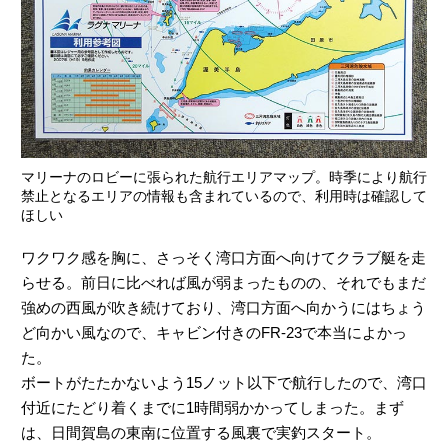
マリーナのロビーに張られた航行エリアマップ。時季により航行
禁止となるエリアの情報も含まれているので、利用時は確認して
ほしい
ワクワク感を胸に、さっそく湾口方面へ向けてクラブ艇を走
らせる。前日に比べれば風が弱まったものの、それでもまだ
強めの西風が吹き続けており、湾口方面へ向かうにはちょう
ど向かい風なので、キャビン付きのFR-23で本当によかっ
た。
ボートがたたかないよう15ノット以下で航行したので、湾口
付近にたどり着くまでに1時間弱かかってしまった。まず
は、日間賀島の東南に位置する風裏で実釣スタート。