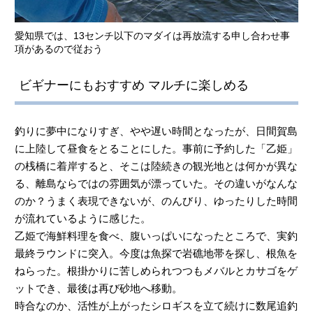
愛知県では、13センチ以下のマダイは再放流する申し合わせ事
項があるので従おう
ビギナーにもおすすめ マルチに楽しめる
釣りに夢中になりすぎ、やや遅い時間となったが、日間賀島
に上陸して昼食をとることにした。事前に予約した「乙姫」
の桟橋に着岸すると、そこは陸続きの観光地とは何かが異な
る、離島ならではの雰囲気が漂っていた。その違いがなんな
のか？うまく表現できないが、のんびり、ゆったりした時間
が流れているように感じた。
乙姫で海鮮料理を食べ、腹いっぱいになったところで、実釣
最終ラウンドに突入。今度は魚探で岩礁地帯を探し、根魚を
ねらった。根掛かりに苦しめられつつもメバルとカサゴをゲ
ットでき、最後は再び砂地へ移動。
時合なのか、活性が上がったシロギスを立て続けに数尾追釣