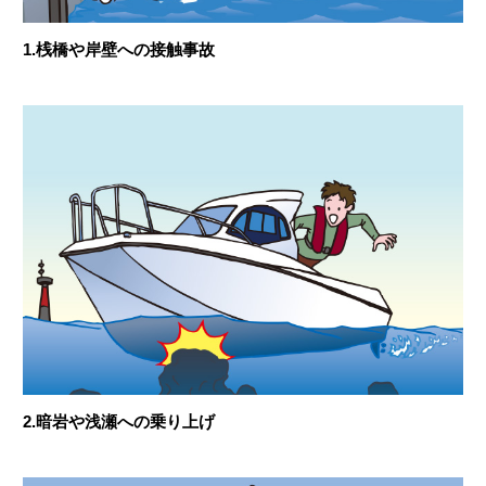
1.桟橋や岸壁への接触事故
2.暗岩や浅瀬への乗り上げ