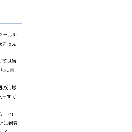
クールを
先に考え
て茨城海
大船に乗
辺の海域
真っすぐ
ることに
近に到着
トだ。