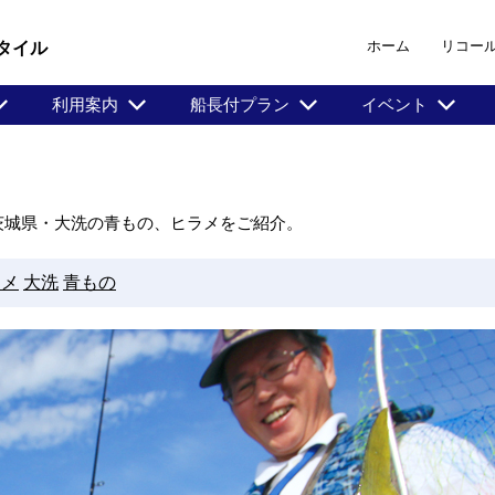
ホーム
リコー
タイル
利用案内
船長付プラン
イベント
茨城県・大洗の青もの、ヒラメをご紹介。
ラメ
大洗
青もの