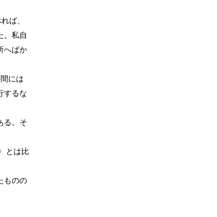
べれば、
た。私自
所へばか
の間には
行するな
ある。そ
〉とは比
たものの