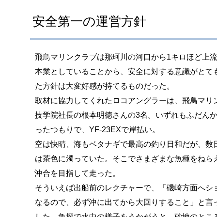
安全第一の運営方針
飛鳥マリンクラブは那珂川の河口から1キロほど上
本業としていることから、安全に対する意識がとて
た方針は大変好感が持てるものだった。
取材に協力してくれたロコアングラーは、飛鳥マリ
技学院社長の根本明徳さんの3名。いずれもふだん
ったつもりで、YF-23EXで岸払い。
空は快晴、海もベタナギで最高の釣り日和だが、数
は茶色に濁っていた。そこでさまざまな魚種をねら
沖合を目指して走った。
そういえば出船前のレクチャーで、「磯崎方面へシ
なるので、必ず沖に出てから大回りすること」と言っ
した。魚探で水中の様子をうかがうと、砂地のとこ