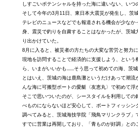
しすごいポテンシャルを持った海に違いない、いつ
そして今年の3月11日、東日本大震災が発生し、茨
テレビのニュースなどでも報道される機会が少なか
身、震災で釣りを自粛することはなかったが、茨城
り出かけていた。
8月に入ると、被災者の方たちの大変な苦労と努力
現地を訪問することで経済的に支援しよう、という
ら、いまがいいかも......そう思って初めての海、
とはいえ、茨城の海は鹿島灘というだけあって潮流
んな海に可搬型ボートの愛艇〈友恵丸〉で初めて浮
そこで思いついたのが、シースタイルを利用しての釣
べものにならないほど安心して、ボートフィッシン
調べてみると、茨城海技学院「飛鳥マリンクラブ」
すでに営業は再開しており、「青ものが好調」との