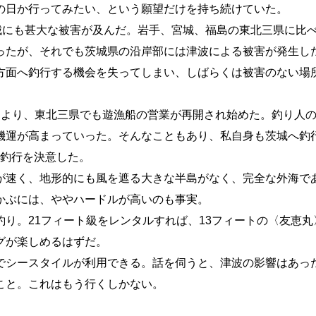
の日か行ってみたい、という願望だけを持ち続けていた。
城にも甚大な被害が及んだ。岩手、宮城、福島の東北三県に比
ったが、それでも茨城県の沿岸部には津波による被害が発生し
方面へ釣行する機会を失ってしまい、しばらくは被害のない場
により、東北三県でも遊漁船の営業が再開され始めた。釣り人
機運が高まっていった。そんなこともあり、私自身も茨城へ釣
茨城釣行を決意した。
が速く、地形的にも風を遮る大きな半島がなく、完全な外海で
かぶには、ややハードルが高いのも事実。
り。21フィート級をレンタルすれば、13フィートの〈友恵丸
グが楽しめるはずだ。
でシースタイルが利用できる。話を伺うと、津波の影響はあっ
こと。これはもう行くしかない。