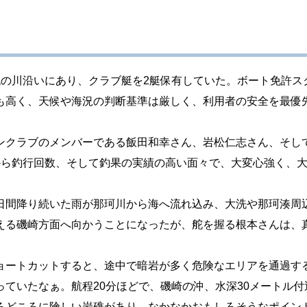
流の川沿いにあり、クラブ艇を2艇保有していた。ボート免許ス
も高く、天候や海況の判断基準は厳しく、利用者の安全を最優
ンクラブのメンバーである飯田和幸さん、岩松仁志さん、そし
から釣行回数、そして釣果の実績の高い面々で、大変心強く、
日間降り続いた雨が那珂川から海へ流れ込み、大洗や那珂湊周
える磯崎方面へ向かうことになったが、舵を握る根本さんは、
ョートカットすると、途中で暗岩が多く危険なエリアを通過す
ていたなぁ。航程20分ほどで、磯崎の沖、水深30メートル付
ろどころに険しい岩礁があり、なかなかおもしろそうなポイン