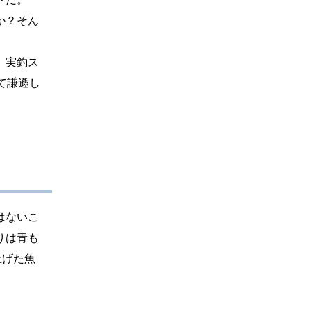
か？そん
、実釣ス
て謙遜し
はないこ
りは青も
上げた魚