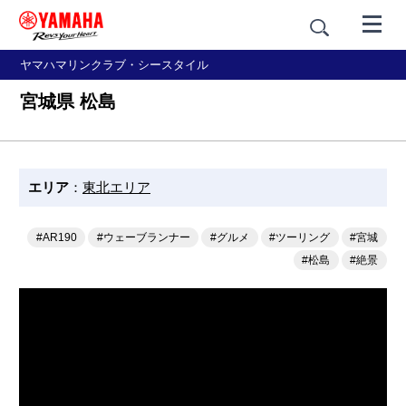
ヤマハマリンクラブ・シースタイル
宮城県 松島
エリア
：
東北エリア
#AR190
#ウェーブランナー
#グルメ
#ツーリング
#宮城
#松島
#絶景