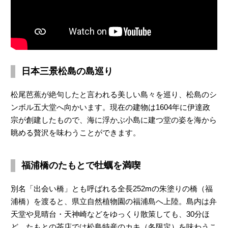
日本三景松島の島巡り
松尾芭蕉が絶句したと言われる美しい島々を巡り、松島のシ
ンボル五大堂へ向かいます。現在の建物は1604年に伊達政
宗が創建したもので、海に浮かぶ小島に建つ堂の姿を海から
眺める贅沢を味わうことができます。
福浦橋のたもとで牡蠣を満喫
別名「出会い橋」とも呼ばれる全長252mの朱塗りの橋（福
浦橋）を渡ると、県立自然植物園の福浦島へ上陸。島内は弁
天堂や見晴台・天神崎などをゆっくり散策しても、30分ほ
ど。たもとの茶店では松島特産のカキ（冬限定）を味わうこ