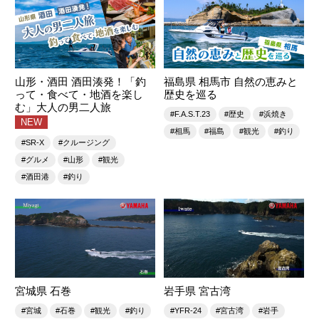
山形・酒田 酒田湊発！「釣
福島県 相馬市 自然の恵みと
って・食べて・地酒を楽し
歴史を巡る
む」大人の男二人旅
#F.A.S.T.23
#歴史
#浜焼き
NEW
#相馬
#福島
#観光
#釣り
#SR-X
#クルージング
#グルメ
#山形
#観光
#酒田港
#釣り
宮城県 石巻
岩手県 宮古湾
#宮城
#石巻
#観光
#釣り
#YFR-24
#宮古湾
#岩手