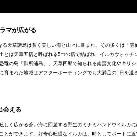
ラマが広がる
らなる天草諸島は蒼く美しい海と山々に囲まれ、その多くは「雲
土とは天草五橋と呼ばれる5つの橋で結ばれ、イルカウォッチ
恐竜の島「御所浦島」、天草四郎で知られる南蛮文化やキリシ
に育まれた地域はアフターボーティングでも大満足の1日を送
出会える
眩しく広がる蒼い海に回遊する野生のミナミハンドウイルカに
ことができます。好奇心旺盛なイルカは、時としてボートに近