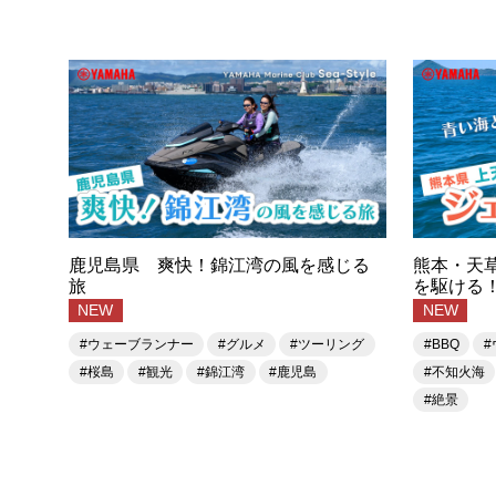
鹿児島県 爽快！錦江湾の風を感じる
熊本・天
旅
を駆ける
NEW
NEW
#ウェーブランナー
#グルメ
#ツーリング
#BBQ
#桜島
#観光
#錦江湾
#鹿児島
#不知火海
#絶景