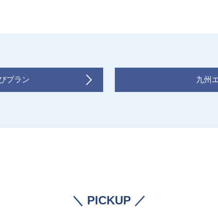
びプラン
九州
＼ PICKUP ／