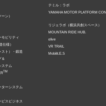
テミル：ラボ
YAMAHA MOTOR PLATFORM CO
ツーン）
リジェラボ（横浜共創スペース）
MOUNTAIN RIDE HUB.
ーモビリティ
αlive
道仕様）
VR TRAIL
ャスト）・鍛造
Mobilit.E.S
グ＆
システム
TM
ER
ーターシステム
ービスビジネス