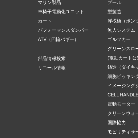
マリン製品
プール
車椅子電動化ユニット
型製造
カート
浮桟橋（ポン
パフォーマンスダンパー
無人システム
ATV（四輪バギー）
ゴルフカー
グリーンスロ
(電動カート公
部品情報検索
鋳造（ダイキ
リコール情報
細胞ピッキン
イメージング
CELL HANDL
電動モーター
クリーンウォ
国際協力
モビリティサ