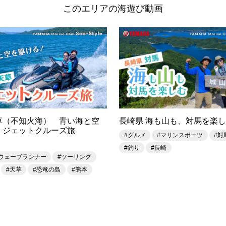
このエリアの海遊び動画
草（不知火海） 青い海と空
長崎県 海も山も、対馬を楽
！ジェットクルーズ旅
#グルメ
#マリンスポーツ
#対
#釣り
#長崎
#ウェーブランナー
#ツーリング
#天草
#恐竜の島
#熊本