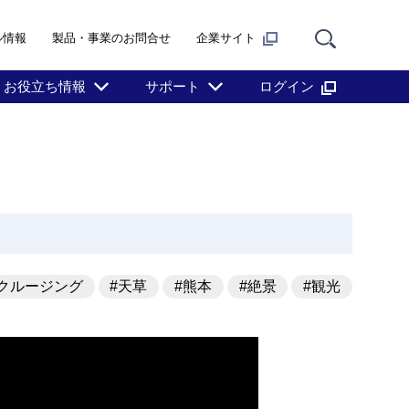
ル情報
製品・事業のお問合せ
企業サイト
お役立ち情報
サポート
ログイン
#クルージング
#天草
#熊本
#絶景
#観光