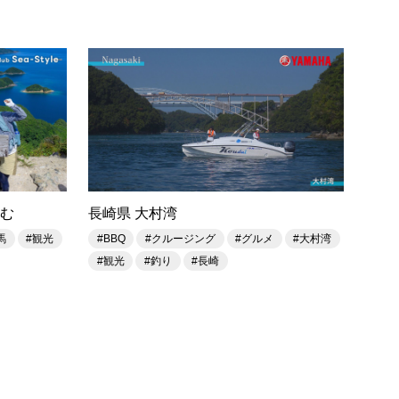
しむ
長崎県 大村湾
馬
#観光
#BBQ
#クルージング
#グルメ
#大村湾
#観光
#釣り
#長崎