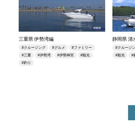
三重県 伊勢湾編
静岡県 清
#クルージング
#グルメ
#ファミリー
#クルージ
#三重
#伊勢湾
#伊勢神宮
#観光
#観光
#
#釣り