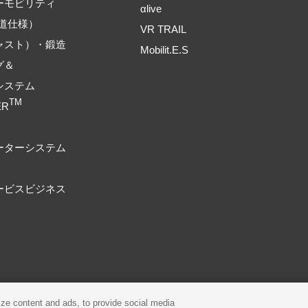
ーモビリティ
αlive
道仕様）
VR TRAIL
ャスト）・鍛造
Mobilit.E.S
グ＆
システム
TM
ER
ーターシステム
ービスビジネス
プライバシーポリシー
Cookieポリシー
ze content and ads, to provide social media