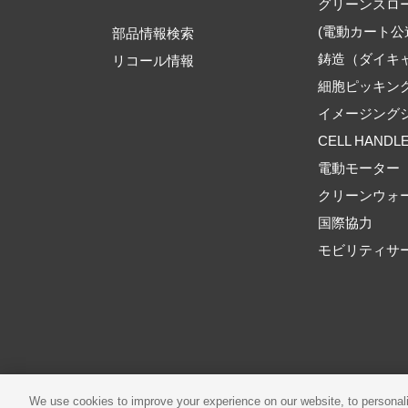
グリーンスロ
(電動カート公
部品情報検索
鋳造（ダイキ
リコール情報
細胞ピッキン
イメージング
CELL HANDL
電動モーター
クリーンウォ
国際協力
モビリティサ
ご利用規約
推奨環境
We use cookies to improve your experience on our website, to personali