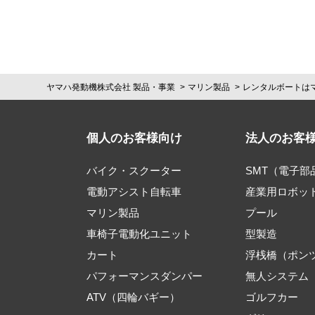
ヤマハ発動機株式会社 製品・事業
マリン製品
レンタルボートは
個人のお客様向け
法人のお客
バイク・スクーター
SMT（電子
電動アシスト自転車
産業用ロボッ
マリン製品
プール
車椅子電動化ユニット
型製造
カート
浮桟橋（ポン
パフォーマンスダンパー
無人システム
ATV（四輪バギー）
ゴルフカー