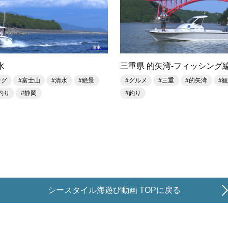
水
三重県 的矢湾-フィッシング
ング
#富士山
#清水
#絶景
#グルメ
#三重
#的矢湾
#
釣り
#静岡
#釣り
シースタイル海遊び動画 TOPに戻る