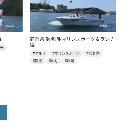
編
静岡県 浜名湖-マリンスポーツ＆ランチ
編
観光
#グルメ
#マリンスポーツ
#浜名湖
#観光
#釣り
#静岡