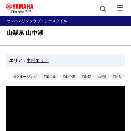
ヤマハマリンクラブ・シースタイル
山梨県 山中湖
エリア
：
中部エリア
#クルージング
#富士山
#山中湖
#山梨
#絶景
#釣り