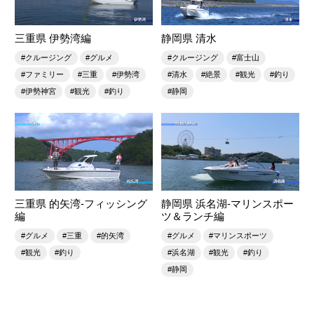
三重県 伊勢湾編
静岡県 清水
#クルージング
#グルメ
#クルージング
#富士山
#ファミリー
#三重
#伊勢湾
#清水
#絶景
#観光
#釣り
#伊勢神宮
#観光
#釣り
#静岡
三重県 的矢湾-フィッシング
静岡県 浜名湖-マリンスポー
編
ツ＆ランチ編
#グルメ
#三重
#的矢湾
#グルメ
#マリンスポーツ
#観光
#釣り
#浜名湖
#観光
#釣り
#静岡