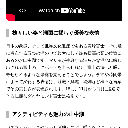
雄々しい姿と湖面に揺らぐ優美な表情
日本の象徴、そして世界文化遺産でもある霊峰富士。その麓
に点在する五つの湖の中で最大にして最も標高の高い位置に
あるのが山中湖です。マリモが生息する清らかな湖水に映し
出される富士の上にボートを走らせれば、富士の懐へと吸い
寄せられるような錯覚を覚えることでしょう。季節や時間帯
によって変化する表情は、荘厳・鮮麗・絢爛など様々な言葉
でその美しさが表現されます。特に、11月から2月に遭遇で
きる壮麗なダイヤモンド富士は格別です。
アクティビティも魅力の山中湖
バスフィッシングやワカサギ釣りなど、様々なアクティビテ