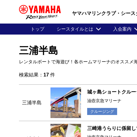
ヤマハマリンクラブ・シース
トップ
シースタイルとは
入会案内
三浦半島
レンタルボートで海遊び！各ホームマリーナのオススメ
検索結果：
17
件
城ヶ島ショートクルー
油壺京急マリーナ
三浦半島
クルージング
三崎港うらりに係留し