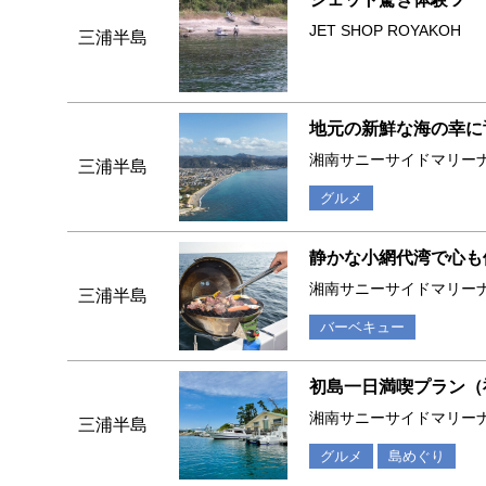
JET SHOP ROYAKOH
三浦半島
地元の新鮮な海の幸に
湘南サニーサイドマリー
三浦半島
グルメ
静かな小網代湾で心も
湘南サニーサイドマリー
三浦半島
バーベキュー
初島一日満喫プラン（
湘南サニーサイドマリー
三浦半島
グルメ
島めぐり