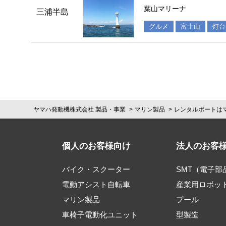
葉山マリーナ
三浦半島
グルメ
富士山
灯台
ヤマハ発動機株式会社 製品・事業
マリン製品
レンタルボートは
個人のお客様向け
法人のお客
バイク・スクーター
SMT（電子
電動アシスト自転車
産業用ロボッ
マリン製品
プール
車椅子電動化ユニット
型製造