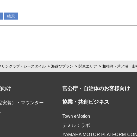
絶景
マリンクラブ・シースタイル
海遊びプラン
関東エリア
相模湾・芦ノ湖・山
様向け
官公庁・自治体のお客様向け
協業・共創ビジネス
部品実装）・マウンター
ト
Town eMotion
テミル：ラボ
YAMAHA MOTOR PLATFORM CO