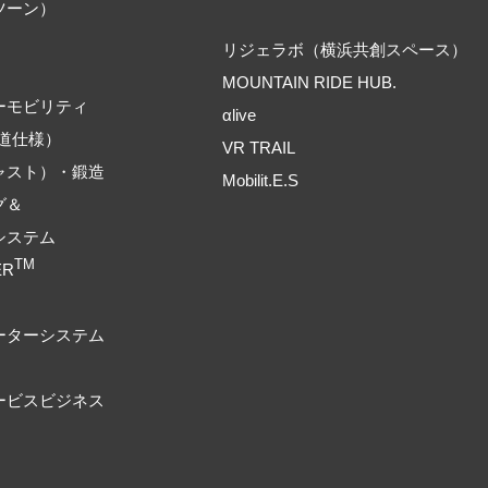
ツーン）
リジェラボ（横浜共創スペース）
MOUNTAIN RIDE HUB.
ーモビリティ
αlive
道仕様）
VR TRAIL
ャスト）・鍛造
Mobilit.E.S
グ＆
システム
TM
ER
ーターシステム
ービスビジネス