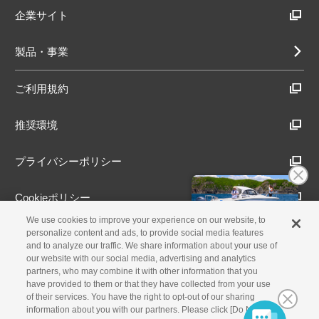
企業サイト
製品・事業
ご利用規約
推奨環境
プライバシーポリシー
Cookieポリシー
We use cookies to improve your experience on our website, to
アクセシビリティ方針
personalize content and ads, to provide social media features
and to analyze our traffic. We share information about your use of
our website with our social media, advertising and analytics
partners, who may combine it with other information that you
have provided to them or that they have collected from your use
古物営業法に基づく表示
of their services. You have the right to opt-out of our sharing
information about you with our partners. Please click [Do Not Sell