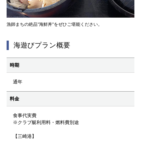
漁師まちの絶品"海鮮丼"をぜひご堪能ください。
海遊びプラン概要
時期
通年
料金
食事代実費
※クラブ艇利用料・燃料費別途
【三崎港】