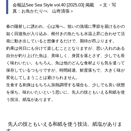
会報誌See Sea Style vol.40 [2025.03] 掲載 ＜文・写
真：お魚かたりべ 山嵜清張＞
春の陽射しに誘われ、心は海へ。狙いの漁場に季節を届けるかの
如く回遊魚が入り込み、根付きの魚たちも水温上昇に合わせて活
発に動き出していると想像するだけで、期待が昂ぶります。
釣果は何日にも分けて楽しむこととなりますが、思い入れのある
自分が釣り上げた魚は、美味しく、身質を落とさず、少しでも長
く味わいたい。もちろん、魚は他のどんな食材よりも気を遣って
保存しているつもりですが、時間経過、鮮度落ちで、大きく味が
変化してしまうことは避けられません。
生食する刺身はもちろん加熱調理する場合も、少しでも良い状態
を保ち、味わいたいという思いに、先人の技ともいえる和紙を使
う技法、紙塩があります。
先人の技ともいえる和紙を使う技法、紙塩がありま
す。