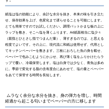
紙塩は塩の効能により、余計な水分を抜き、本来の味を引き立た
せ、保存効果を上げ、色変化まで遅らせることを可能にします。
とても簡単ですのでお試しください。調理バットかまな板の上に
ラップを敷き、そこへ塩を薄くふります。A4紙面相当に塩少々
（親指とひとさし指でつまんだ量）、薄すぎるのでは、と思える
程度でよいです。その上に、現代流に和紙は使用せず、代用とし
てキッチンペーパーを敷きます。三枚におろした魚の身を載せ、
ペーパーで包みこむようにかぶせ、再び薄く塩をふりかけたらラ
ップで覆い、冷蔵保管します。塩は白身では少なく、青魚は多め
に。季節で変化する脂の含有度合にあわせて、塩の量とペーパー
をあてて保管する時間を長短します。
ムラなく余分な水分を抜き、身の弾力を増し、時間
経過から起こる匂いまでペーパーの方に移します