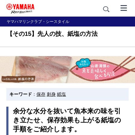
ヤマハマリンクラブ・シースタイル
【その15】先人の技、紙塩の方法
キーワード
：
保存
刺身
紙塩
余分な水分を抜いて魚本来の味を引
き立たせ、保存効果も上がる紙塩の
手順をご紹介します。