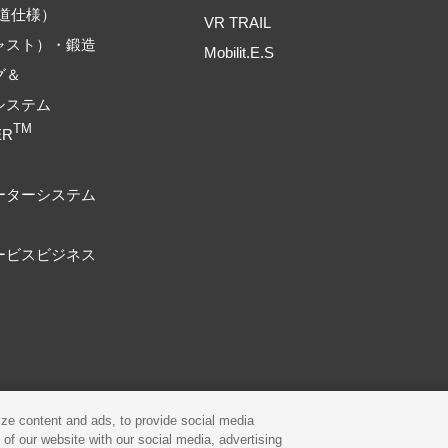
道仕様）
VR TRAIL
ャスト）・鍛造
Mobilit.E.S
グ＆
システム
TM
ER
ーターシステム
ービスビジネス
プライバシーポリシー
Cookieポリシー
ze content and ads, to provide social media
 of our website with our social media, advertising