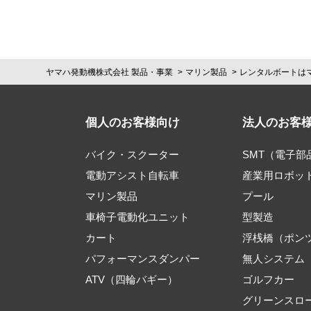
ヤマハ発動機株式会社 製品・事業
マリン製品
レンタルボートは
個人のお客様向け
法人のお客
バイク・スクーター
SMT（電子
電動アシスト自転車
産業用ロボッ
マリン製品
プール
車椅子電動化ユニット
型製造
カート
浮桟橋（ポン
パフォーマンスダンパー
無人システム
ATV（四輪バギー）
ゴルフカー
グリーンスロ