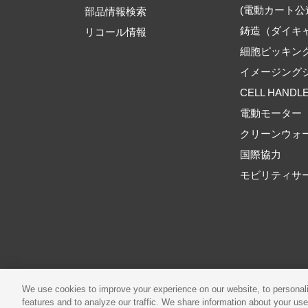
(電動カート公
部品情報検索
鋳造（ダイキ
リコール情報
細胞ピッキン
イメージング
CELL HANDL
電動モーター
クリーンウォ
国際協力
モビリティサ
ご利用規約
推奨環境
We use cookies to improve your experience on our website, to personali
features and to analyze our traffic. We share information about your use