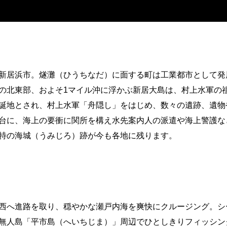
新居浜市。燧灘（ひうちなだ）に面する町は工業都市として発
の北東部、およそ1マイル沖に浮かぶ新居大島は、村上水軍の
誕地とされ、村上水軍「舟隠し」をはじめ、数々の遺跡、遺物
台に、海上の要衝に関所を構え水先案内人の派遣や海上警護な
特の海城（うみじろ）跡が今も各地に残ります。
西へ進路を取り、穏やかな瀬戸内海を爽快にクルージング。シ
無人島「平市島（へいちじま）」周辺でひとしきりフィッシン