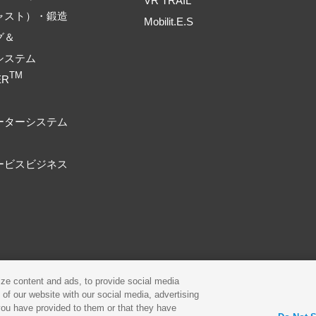
VR TRAIL
ャスト）・鍛造
Mobilit.E.S
グ＆
システム
TM
ER
ーターシステム
ービスビジネス
プライバシーポリシー
Cookieポリシー
ze content and ads, to provide social media
 of our website with our social media, advertising
古物営業法に基づく表示
製品・事業のお問合せ
you have provided to them or that they have