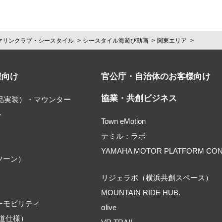
マリンクラブ・シースタイル
シースタイル海遊び動画
関東エリア
様向け
官公庁・自治体のお客様向け
協業・共創ビジネス
部品実装）・マウンター
ト
Town eMotion
テミル：ラボ
YAMAHA MOTOR PLATFORM CO
ツーン）
リジェラボ（横浜共創スペース）
MOUNTAIN RIDE HUB.
ーモビリティ
αlive
道仕様）