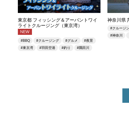
東京都 フィッシング＆アーバントワイ
神奈川県 
ライトクルージング（東京湾）
#クルージ
NEW
#神奈川
#BBQ
#クルージング
#グルメ
#夜景
#東京湾
#羽田空港
#釣り
#隅田川