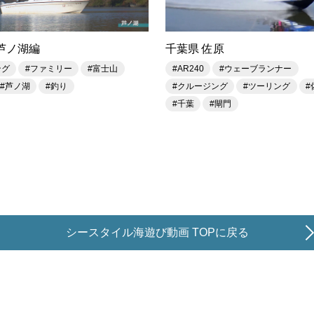
芦ノ湖編
千葉県 佐原
ング
#ファミリー
#富士山
#AR240
#ウェーブランナー
#芦ノ湖
#釣り
#クルージング
#ツーリング
#
#千葉
#閘門
シースタイル海遊び動画 TOPに戻る