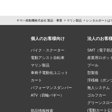
ヤマハ発動機株式会社 製品・事業
マリン製品
レンタルボートは
個人のお客様向け
法人のお客
バイク・スクーター
SMT（電子
電動アシスト自転車
産業用ロボッ
マリン製品
プール
車椅子電動化ユニット
型製造
カート
浮桟橋（ポン
パフォーマンスダンパー
無人システム
ATV（四輪バギー）
ゴルフカー
グリーンスロ
(電動カート公
部品情報検索