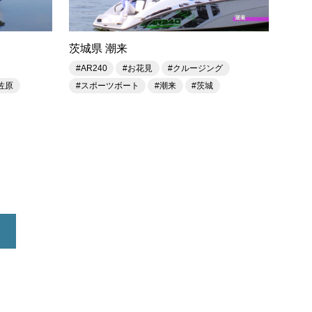
茨城県 潮来
#AR240
#お花見
#クルージング
佐原
#スポーツボート
#潮来
#茨城