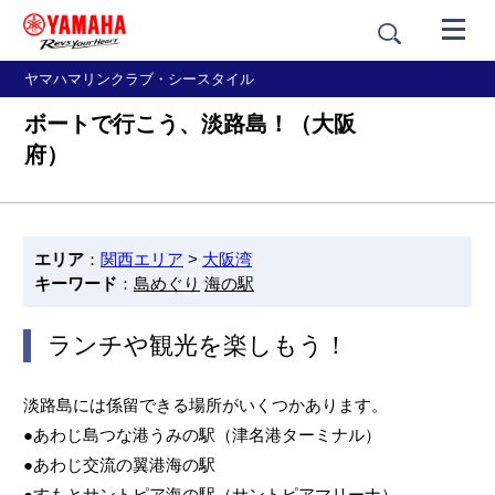
ヤマハマリンクラブ・シースタイル
ボートで行こう、淡路島！（大阪
府）
エリア
：
関西エリア
>
大阪湾
キーワード
：
島めぐり
海の駅
ランチや観光を楽しもう！
淡路島には係留できる場所がいくつかあります。
●あわじ島つな港うみの駅（津名港ターミナル）
●あわじ交流の翼港海の駅
●すもとサントピア海の駅（サントピアマリーナ）