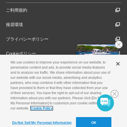
ご利用規約
推奨環境
プライバシーポリシー
Cookieポリシー
We use cookies to improve your experience on our website, to
アクセシビリティ方針
personalize content and ads, to provide social media features
and to analyze our traffic. We share information about your use of
our website with our social media, advertising and analytics
partners, who may combine it with other information that you
have provided to them or that they have collected from your use
古物営業法に基づく表示
of their services. You have the right to opt-out of our sharing
information about you with our partners. Please click [Do Not Sell
製品・事業のお問合せ
My Personal Information] to customize your cookie settings on
our website.
Cookie Policy
© Yamaha Motor Co., Ltd.
Do Not Sell My Personal Information
OK