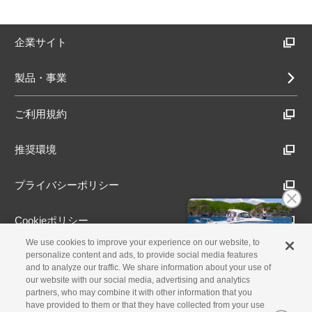
企業サイト
製品・事業
ご利用規約
推奨環境
プライバシーポリシー
Cookieポリシー
We use cookies to improve your experience on our website, to
アクセシビリティ方針
personalize content and ads, to provide social media features
and to analyze our traffic. We share information about your use of
our website with our social media, advertising and analytics
partners, who may combine it with other information that you
have provided to them or that they have collected from your use
古物営業法に基づく表示