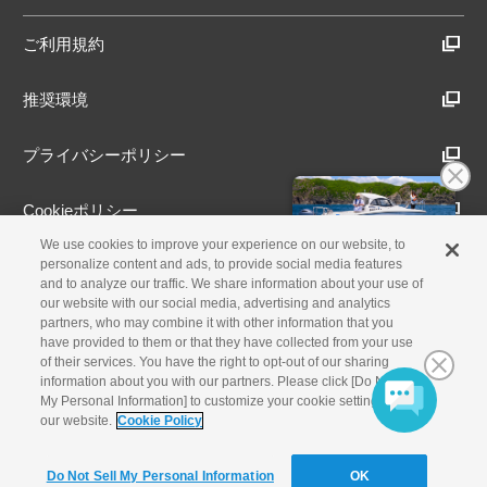
ご利用規約
推奨環境
プライバシーポリシー
Cookieポリシー
We use cookies to improve your experience on our website, to
アクセシビリティ方針
personalize content and ads, to provide social media features
and to analyze our traffic. We share information about your use of
our website with our social media, advertising and analytics
partners, who may combine it with other information that you
have provided to them or that they have collected from your use
古物営業法に基づく表示
of their services. You have the right to opt-out of our sharing
information about you with our partners. Please click [Do Not Sell
製品・事業のお問合せ
My Personal Information] to customize your cookie settings on
our website.
Cookie Policy
© Yamaha Motor Co., Ltd.
Do Not Sell My Personal Information
OK