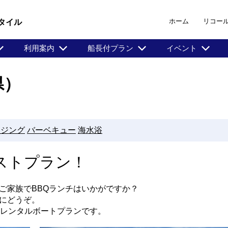
ホーム
リコー
タイル
利用案内
船長付プラン
イベント
県）
ージング
バーベキュー
海水浴
ストプラン！
ご家族でBBQランチはいかがですか？
にどうぞ。
なレンタルボートプランです。