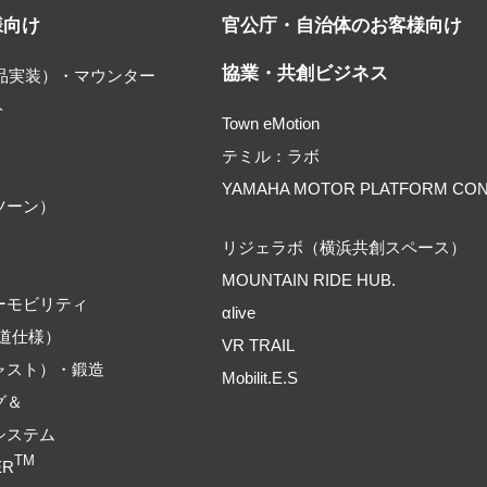
様向け
官公庁・自治体のお客様向け
協業・共創ビジネス
部品実装）・マウンター
ト
Town eMotion
テミル：ラボ
YAMAHA MOTOR PLATFORM CO
ツーン）
リジェラボ（横浜共創スペース）
MOUNTAIN RIDE HUB.
ーモビリティ
αlive
道仕様）
VR TRAIL
ャスト）・鍛造
Mobilit.E.S
グ＆
システム
TM
ER