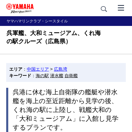
ヤマハマリンクラブ・シースタイル
呉軍艦、大和ミュージアム、くれ海
の駅クルーズ（広島県）
エリア
：
中国エリア
>
広島湾
キーワード
：
海の駅
潜水艦
自衛艦
呉港に休む海上自衛隊の艦艇や潜水
艦を海上の至近距離から見学の後、
くれ海の駅に上陸し、戦艦大和の
「大和ミュージアム」に入館し見学
するプランです。