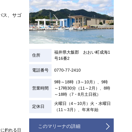
バス、サゴ
福井県大飯郡 おおい町成海1
住所
号16番2
電話番号
0770-77-2410
9時～18時（3～10月）、9時
営業時間
～17時30分（11～2月）、8時
～18時（7・8月土日祝）
火曜日（4～10月）火・水曜日
定休日
（11～3月）、年末年始
このマリーナの詳細
なに釣れる日