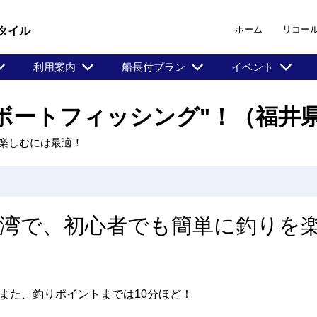
ホーム
リコー
タイル
利用案内
船長付プラン
イベント
ボートフィッシング"！（福井
楽しむには最適！
浜湾で、初心者でも簡単に釣りを
また、釣りポイントまでは10分ほど！