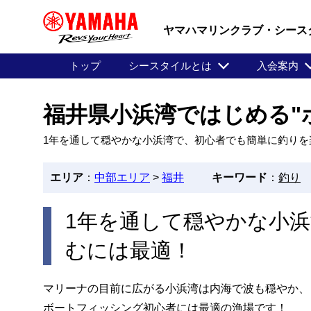
ヤマハマリンクラブ・シース
トップ
シースタイルとは
入会案内
福井県小浜湾ではじめる"
1年を通して穏やかな小浜湾で、初心者でも簡単に釣りを
エリア
：
中部エリア
>
福井
キーワード
：
釣り
1年を通して穏やかな小
むには最適！
マリーナの目前に広がる小浜湾は内海で波も穏やか、
ボートフィッシング初心者には最適の漁場です！