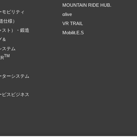
MOUNTAIN RIDE HUB.
ーモビリティ
αlive
道仕様）
VR TRAIL
ャスト）・鍛造
Mobilit.E.S
グ＆
システム
TM
ER
ーターシステム
ービスビジネス