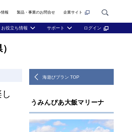
ル情報
製品・事業のお問合せ
企業サイト
お役立ち情報
サポート
ログイン
県）
海遊びプラン TOP
楽し
うみんぴあ大飯マリーナ