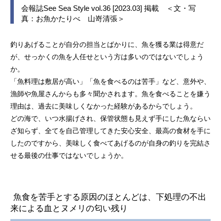
会報誌See Sea Style vol.36 [2023.03] 掲載 ＜文・写
真：お魚かたりべ 山嵜清張＞
釣りあげることが自分の担当とばかりに、魚を獲る業は得意だ
が、せっかくの魚を人任せという方は多いのではないでしょう
か。
「魚料理は敷居が高い」「魚を食べるのは苦手」など、意外や、
漁師や魚屋さんからも多々聞かされます。魚を食べることを嫌う
理由は、過去に美味しくなかった経験があるからでしょう。
どの海で、いつ水揚げされ、保管状態も見えず手にした魚ならい
ざ知らず、全てを自己管理してきた安心安全、最高の食材を手に
したのですから、美味しく食べてあげるのが自身の釣りを完結さ
せる最後の仕事ではないでしょうか。
魚食を苦手とする原因のほとんどは、下処理の不出
来による血とヌメリの匂い残り