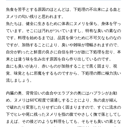
魚食を苦手とする原因のほとんどは、下処理の不出来による血と
ヌメリの匂い残りと思われます。
魚たちは、健全に生きるために体表にヌメリを保ち、身体を守っ
ています。そこには汚れがついていますし、特有な臭いの素なの
です。料理を始めるまでは、品質を保つために不可欠なものなの
ですが、加熱することにより、臭いや雑味が増幅されますので、
自分が釣ったと鮮度の良さに自信を持つが故に下処理を怠り、本
来とは違う味を生み出す原因を自ら作り出しているのです。
血にも臭いがあり、赤いものが加熱することで黒く固まり、視
覚、味覚ともに邪魔をするものですから、下処理の際に極力洗い
流しましょう。
内臓の奥、背骨沿いの血合やエラブタの奥にはハブラシがお勧
め。ヌメリは60℃程度で湯通しすることにより、魚の皮が縮ん
で破れたり変形したりせずに白く固まりますので、すぐに流水の
下でヒレや尾に残ったヌメリを指の腹でやさしく撫で落としてし
まえば、その後どのような料理をしても、そもそも臭いの素とな