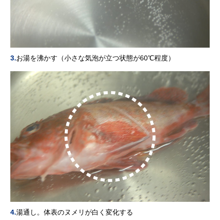
3.
お湯を沸かす（小さな気泡が立つ状態が60℃程度）
4.
湯通し。体表のヌメリが白く変化する