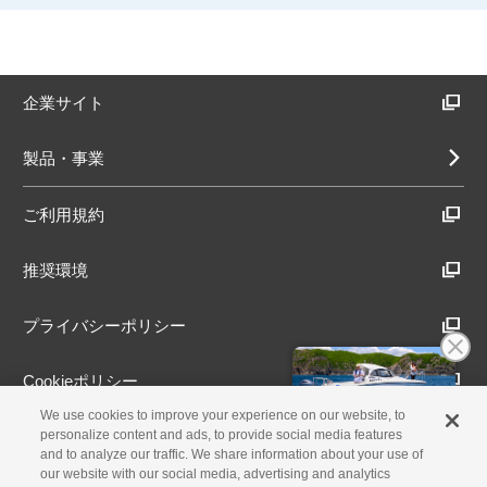
企業サイト
製品・事業
ご利用規約
推奨環境
プライバシーポリシー
Cookieポリシー
We use cookies to improve your experience on our website, to
アクセシビリティ方針
personalize content and ads, to provide social media features
and to analyze our traffic. We share information about your use of
our website with our social media, advertising and analytics