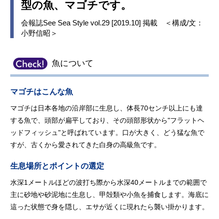
型の魚、マゴチです。
会報誌See Sea Style vol.29 [2019.10] 掲載 ＜構成/文：
小野信昭＞
魚について
マゴチはこんな魚
マゴチは日本各地の沿岸部に生息し、体長70センチ以上にも達
する魚で、頭部が扁平しており、その頭部形状から"フラットヘ
ッドフィッシュ"と呼ばれています。口が大きく、どう猛な魚で
すが、古くから愛されてきた白身の高級魚です。
生息場所とポイントの選定
水深1メートルほどの波打ち際から水深40メートルまでの範囲で
主に砂地や砂泥地に生息し、甲殻類や小魚を捕食します。海底に
這った状態で身を隠し、エサが近くに現れたら襲い掛かります。