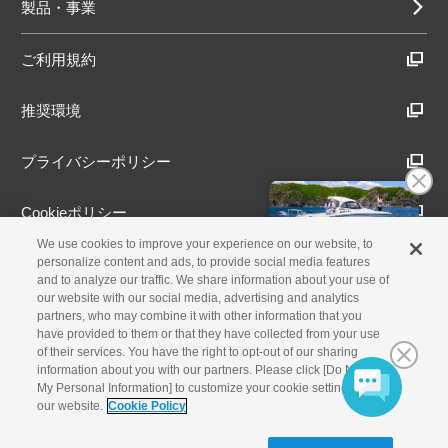
製品・事業
ご利用規約
推奨環境
プライバシーポリシー
Cookieポリシー
We use cookies to improve your experience on our website, to
アクセシビリティ方針
personalize content and ads, to provide social media features
and to analyze our traffic. We share information about your use of
our website with our social media, advertising and analytics
partners, who may combine it with other information that you
have provided to them or that they have collected from your use
古物営業法に基づく表示
of their services. You have the right to opt-out of our sharing
information about you with our partners. Please click [Do Not Sell
製品・事業のお問合せ
My Personal Information] to customize your cookie settings on
our website.
Cookie Policy
© Yamaha Motor Co., Ltd.