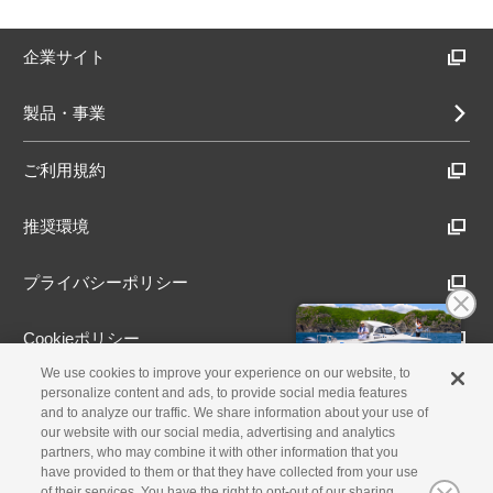
企業サイト
製品・事業
ご利用規約
推奨環境
プライバシーポリシー
Cookieポリシー
We use cookies to improve your experience on our website, to
アクセシビリティ方針
personalize content and ads, to provide social media features
and to analyze our traffic. We share information about your use of
our website with our social media, advertising and analytics
partners, who may combine it with other information that you
have provided to them or that they have collected from your use
古物営業法に基づく表示
of their services. You have the right to opt-out of our sharing