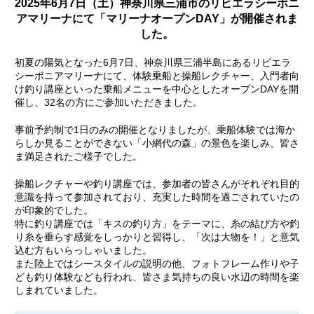
2025年6月7日（土）神奈川県三浦市のリビエラシーボニ
アマリーナにて「マリーナオープンDAY」が開催されま
した。
初夏の陽気となった6月7日、神奈川県三浦半島にあるリビエラ
シーボニアマリーナにて、体験乗船と操船レクチャー、入門者向
け釣り講座といった乗船メニューを中心としたオープンDAYを開
催し、32名の方にご参加いただきました。
事前予約制で1日のみの開催となりましたが、乗船体験では海か
らしか見ることができない「小網代の森」の景色を楽しみ、皆さ
ま満足されたご様子でした。
操船レクチャーや釣り講座では、参加者の皆さんがそれぞれ目的
意識を持って参加されており、充実した時間を過ごされていたの
が印象的でした。
特に釣り講座では「キスの釣り方」をテーマに、糸の結び方や釣
り糸を垂らす感覚をしっかりと習得し、「次は大物を！」と意気
込む方もいらっしゃいました。
また陸上ではシースタイルの説明の他、フォトフレーム作りや子
ども釣り体験なども行われ、皆さま気持ちの良い水辺の時間を楽
しまれていました。