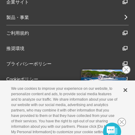
企業サイト
製品・事業
ご利用規約
推奨環境
プライバシーポリシー
Cookieポリシー
We use cookies to improve your experience on our website, to
アクセシビリティ方針
personalize content and ads, to provide social media features
and to analyze our traffic. We share information about your use of
our website with our social media, advertising and analytics
partners, who may combine it with other information that you
have provided to them or that they have collected from your use
古物営業法に基づく表示
of their services. You have the right to opt-out of our sharing
information about you with our partners. Please click [Do Not Sell
製品・事業のお問合せ
My Personal Information] to customize your cookie settings on