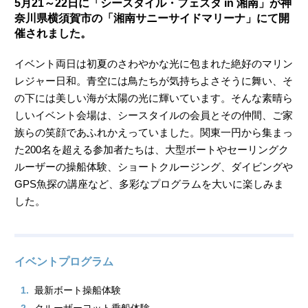
5月21～22日に「シースタイル・フェスタ in 湘南」が神
奈川県横須賀市の「湘南サニーサイドマリーナ」にて開
催されました。
イベント両日は初夏のさわやかな光に包まれた絶好のマリン
レジャー日和。青空には鳥たちが気持ちよさそうに舞い、そ
の下には美しい海が太陽の光に輝いています。そんな素晴ら
しいイベント会場は、シースタイルの会員とその仲間、ご家
族らの笑顔であふれかえっていました。関東一円から集まっ
た200名を超える参加者たちは、大型ボートやセーリングク
ルーザーの操船体験、ショートクルージング、ダイビングや
GPS魚探の講座など、多彩なプログラムを大いに楽しみま
した。
イベントプログラム
1.
最新ボート操船体験
2.
クルーザーヨット乗船体験