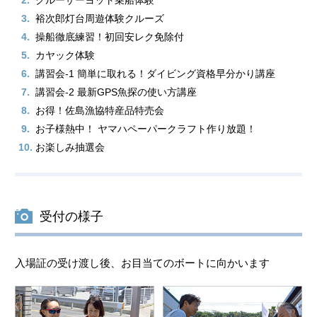
3.
裕次郎灯台周遊体験クルーズ
4.
操船徹底練習！初回安レク免除付
5.
カヤック体験
6.
講習会-1 簡単に取れる！ダイビング資格早分かり講座
7.
講習会-2 最新GPS魚探の使い方講座
8.
お得！佐島漁協特産品特売会
9.
お子様熱中！ ヤマハペーパークラフト作り放題！
10.
お楽しみ抽選会
受付の様子
入場証の受け渡し後、お目当てのボートに向かいます